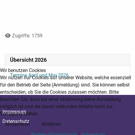
Details
Zugriffe: 1759
Übersicht 2026
Wir benutzen Cookies
Termine April und Mai 2026
Wir nutzen nur Cookies auf unserer Website, welche essenziell
für den Betrieb der Seite (Anmeldung) sind. Sie können selbst
entscheiden, ob Sie die Cookies zulassen möchten. Bitte
beachten Sie, dass bei einer Ablehnung keine Anmeldung
möglich ist und die damit verbunden Inhalte nicht zur
Impressum
Verfügung stehen.
Datenschutz
Akzeptieren
Ablehnen
Weitere Informationen
|
Impressum