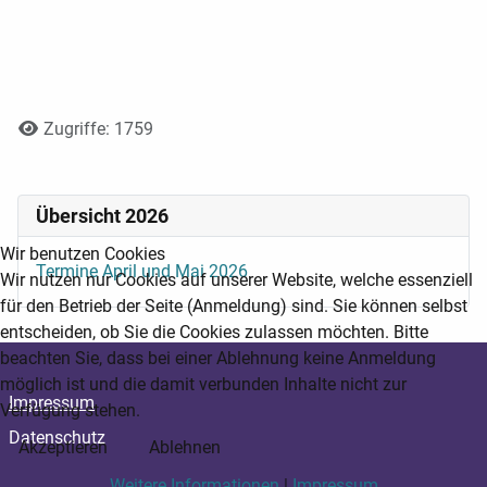
Details
Zugriffe: 1759
Übersicht 2026
Wir benutzen Cookies
Termine April und Mai 2026
Wir nutzen nur Cookies auf unserer Website, welche essenziell
für den Betrieb der Seite (Anmeldung) sind. Sie können selbst
entscheiden, ob Sie die Cookies zulassen möchten. Bitte
beachten Sie, dass bei einer Ablehnung keine Anmeldung
möglich ist und die damit verbunden Inhalte nicht zur
Impressum
Verfügung stehen.
Datenschutz
Akzeptieren
Ablehnen
Weitere Informationen
|
Impressum