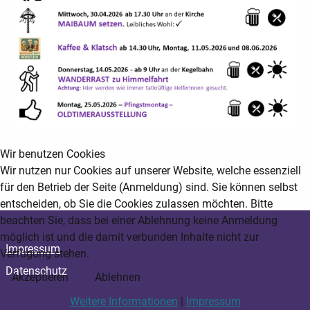
Wir benutzen Cookies
Wir nutzen nur Cookies auf unserer Website, welche essenziell
für den Betrieb der Seite (Anmeldung) sind. Sie können selbst
entscheiden, ob Sie die Cookies zulassen möchten. Bitte
beachten Sie, dass bei einer Ablehnung keine Anmeldung
möglich ist und die damit verbunden Inhalte nicht zur
Impressum
Verfügung stehen.
Datenschutz
Akzeptieren
Ablehnen
Weitere Informationen
|
Impressum